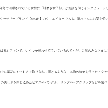
分野で活躍されている女性に「靴磨き女子部」がお話を伺うインタビューシ
クセサリーブランド【schaf*】のクリエイターである、清水さんにお話を伺
…じつは私もファンで、いくつか買わせて頂いているのですが、ご覧のみなさま
の中に草花のやさしさを取り入れて頂けるような、本物の植物を使ったアクセ
まの美しさを閉じ込めたピアスやバングル、リングやヘアクリップなどを製作