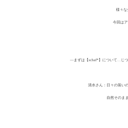
様々な
今回はア
―まずは【schaf*】について
清水さん：日々の装い
自然そのま