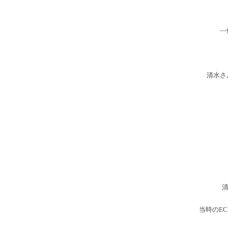
―
清水さ
当時のE