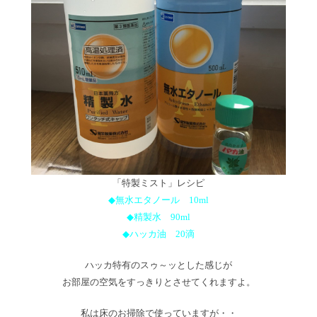
「特製ミスト」レシピ
◆無水エタノール 10ml
◆精製水 90ml
◆ハッカ油 20滴
ハッカ特有のスゥ～ッとした感じが
お部屋の空気をすっきりとさせてくれますよ。
私は床のお掃除で使っていますが・・