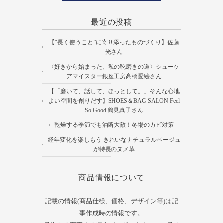
最近の投稿
【“長く使うこと”に寄り添ったものづくり】佐藤
光さん
〈好きから始まった、私の靴磨きの道〉シューケ
アマイスター銀座工房髙橋愛絵さん
【「磨いて、話して、ほっとして。」そんな心地
よい空間を創りだす】SHOES＆BAG SALON Feel
So Good 鶴見真子さん
乾燥する季節でも油断大敵！冬場のカビ対策
経年変化を楽しもう きれいなナチュラルベージュ
が特長のヌメ革
商品情報について
記載の情報(商品仕様、価格、デザイン等)は記
事作成時の情報です。