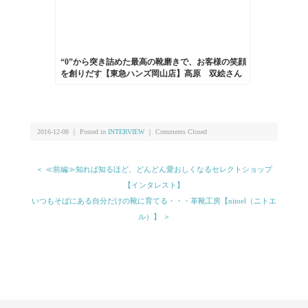
“0”から突き詰めた最高の靴磨きで、お客様の笑顔
を創りだす【東急ハンズ岡山店】髙原 双絵さん
2016-12-08 ｜ Posted in
INTERVIEW
｜
Comments Closed
＜ ≪前編≫知れば知るほど、どんどん愛おしくなるセレクトショップ
【インタレスト】
いつもそばにある自分だけの靴に育てる・・・革靴工房【nitoel（ニトエ
ル）】 ＞