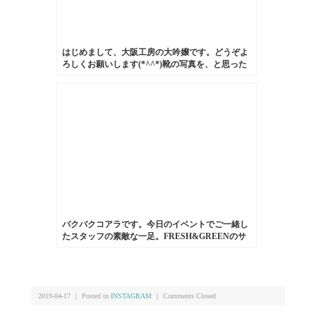
はじめまして、大阪工房の大吟嬢です。どうぞよ
ろしくお願いします(*^^*)靴の写真を、と思った
のですが今日食べたケーキが美味しかったのでそ
れで笑
バクバクコアラです。今日のイベントでご一緒し
たスタッフの素敵な一足。FRESH&GREENのサ
ンダル。スペインのブランドのもので、厚底のコ
ンフォートサンダル。革も一枚革で足になじんで
柔らかくなり履きやすそうです！#fresh&green#靴
磨き女子部#サンダル#washington
2019-04-17 ｜ Posted in
INSTAGRAM
｜
Comments Closed