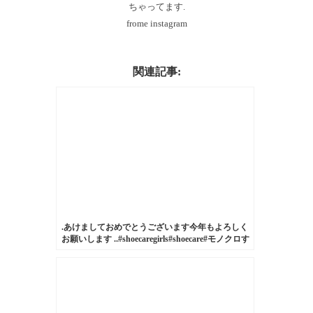
ちゃってます.
frome instagram
関連記事:
.あけましておめでとうございます今年もよろしく
お願いします️ ..#shoecaregirls#shoecare#モノクロす
け#靴磨き女子部
#mowbray#mowbraymania#zara#gap#converse#allstar#sneaker#blac
おしゃれさんと繋がりたい#ザラ#ファーコート
#ootd#今日のコーデ