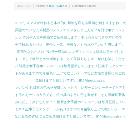
2019-12-26 ｜ Posted in
INSTAGRAM
｜
Comments Closed
＜ .クリスマスが終わると本格的に新年を迎える準備が始まりますね。大
掃除のついでに革製品のメンテナンスをしませんか？今日はボナベンチ
ュラ のお手入れを動画でご紹介致します！手は汚れが付きやすいので、
手で触れるカバン、携帯ケース、手帳なども汚れやすいかと思います。
定期的なお手入れでレザー製品のコンディションは格段にアップしま
す！そして油分と水分補給することで長持ちします。ぜひお試しくださ
い︎.靴磨き女子部ホームページは毎月更新しています！記事下にアンケー
トがありますので今後取り上げて欲しいテーマなど女性の皆様にもご意
見頂けますと嬉しいです♡.HP:@shoecaregirls
.カバンやお財布の色あせが気になったら、レザーコンシーラーでケアを
するのも一つの方法です。絵の具のように色を混ぜることも可能長期休
みに試してみませんか？？.靴磨き女子部ホームページは毎月更新してい
ます！記事下にアンケートがありますので今後取り上げて欲しいテーマ
など女性の皆様にもご意見頂けますと嬉しいです♡.HP:@shoecaregirls ＞