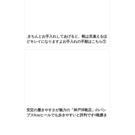
.きちんとお手入れしてあげると、靴は見違えるほ
どキレイになりますよお手入れの手順はこちら①
ほこりおとしのブラッシング②クリーナーで汚れ
落とし③靴クリームを塗りこむ④仕上げのブラッ
シング⑤余分なクリームを乾拭き実際にやってみ
ると変化が楽しくて、お手入れし甲斐があります
よ‍
.#靴磨き#靴磨き女子部#グリーンメン#shoes
#shoecare #mowbray #mowbraymania #サイドゴア
ブーツ#お気に入り
安定の履きやすさが魅力の「神戸洋靴店」のパン
プス9cmヒールでも歩きやすいと評判です#靴磨き
女子部#shoecaregirls #shoe活2018#靴磨き女子部h#
パンプスマニア #パンプスコーデ #9cmヒール