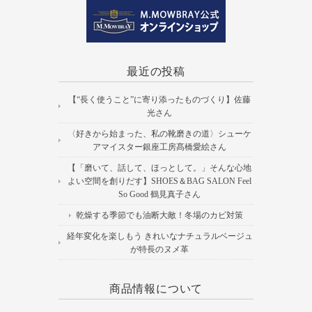
最近の投稿
【“長く使うこと”に寄り添ったものづくり】佐藤
光さん
〈好きから始まった、私の靴磨きの道〉シューケ
アマイスター銀座工房髙橋愛絵さん
【「磨いて、話して、ほっとして。」そんな心地
よい空間を創りだす】SHOES＆BAG SALON Feel
So Good 鶴見真子さん
乾燥する季節でも油断大敵！冬場のカビ対策
経年変化を楽しもう きれいなナチュラルベージュ
が特長のヌメ革
商品情報について