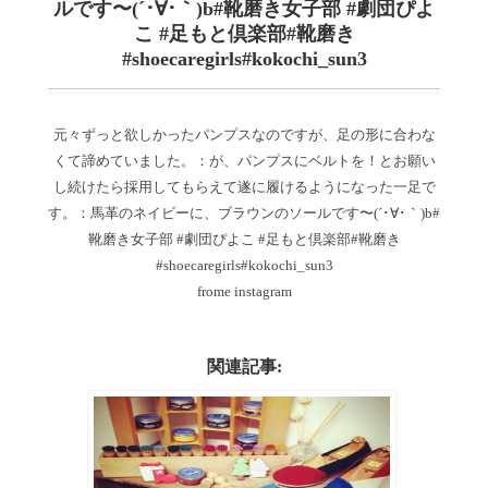
ルです〜(´･∀･｀)b#靴磨き女子部 #劇団ぴよ
こ #足もと倶楽部#靴磨き
#shoecaregirls#kokochi_sun3
元々ずっと欲しかったパンプスなのですが、足の形に合わな
くて諦めていました。：が、パンプスにベルトを！とお願い
し続けたら採用してもらえて遂に履けるようになった一足で
す。：馬革のネイビーに、ブラウンのソールです〜(´･∀･｀)b#
靴磨き女子部 #劇団ぴよこ #足もと倶楽部#靴磨き
#shoecaregirls#kokochi_sun3
frome instagram
関連記事: