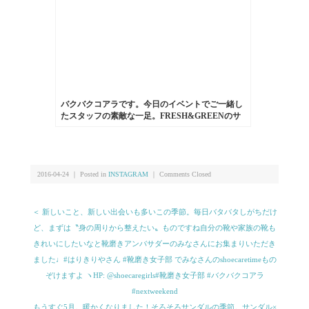
バクバクコアラです。今日のイベントでご一緒し
たスタッフの素敵な一足。FRESH&GREENのサ
ンダル。スペインのブランドのもので、厚底のコ
ンフォートサンダル。革も一枚革で足になじんで
柔らかくなり履きやすそうです！#fresh&green#靴
磨き女子部#サンダル#washington
2016-04-24 ｜ Posted in
INSTAGRAM
｜
Comments Closed
＜ 新しいこと、新しい出会いも多いこの季節。毎日バタバタしがちだけ
ど、まずは〝身の周りから整えたい〟ものですね︎自分の靴や家族の靴も
きれいにしたいなと靴磨きアンバサダーのみなさんにお集まりいただき
ました♩#はりきりやさん #靴磨き女子部 でみなさんのshoecaretimeもの
ぞけますよ ヽ︎HP: @shoecaregirls#靴磨き女子部 #バクバクコアラ
#nextweekend
もうすぐ5月。暖かくなりました！そろそろサンダルの季節。サンダル×