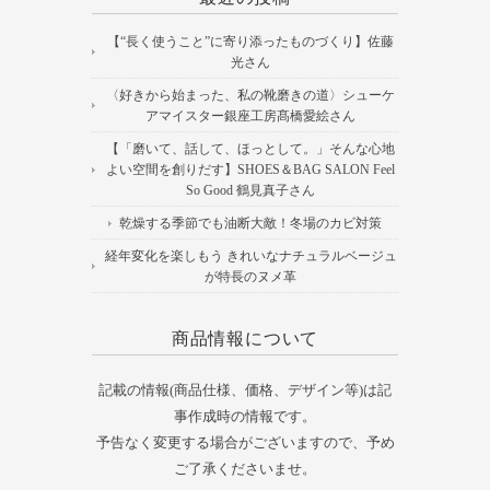
【“長く使うこと”に寄り添ったものづくり】佐藤
光さん
〈好きから始まった、私の靴磨きの道〉シューケ
アマイスター銀座工房髙橋愛絵さん
【「磨いて、話して、ほっとして。」そんな心地
よい空間を創りだす】SHOES＆BAG SALON Feel
So Good 鶴見真子さん
乾燥する季節でも油断大敵！冬場のカビ対策
経年変化を楽しもう きれいなナチュラルベージュ
が特長のヌメ革
商品情報について
記載の情報(商品仕様、価格、デザイン等)は記
事作成時の情報です。
予告なく変更する場合がございますので、予め
ご了承くださいませ。