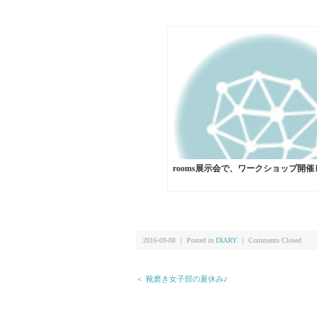
rooms展示会で、ワークショップ開
2016-09-08 ｜ Posted in
DIARY
｜
Comments Closed
＜ 靴磨き女子部の夏休み♪