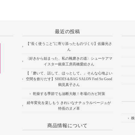
最近の投稿
【“長く使うこと”に寄り添ったものづくり】佐藤光さ
ん
〈好きから始まった、私の靴磨きの道〉シューケアマ
イスター銀座工房髙橋愛絵さん
【「磨いて、話して、ほっとして。」そんな心地よい
空間を創りだす】SHOES＆BAG SALON Feel So Good
鶴見真子さん
乾燥する季節でも油断大敵！冬場のカビ対策
経年変化を楽しもう きれいなナチュラルベージュが
特長のヌメ革
株
商品情報について