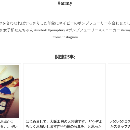
#army
わせればすっきりした印象に︎ネイビーのポンプフューリーを合わせました。HP:@s
き女子部せんちゃん #reebok #pumpfury #ポンプフューリー #スニーカー #arm
frome instagram
関連記事:
お出かけ
はじめまして、大阪工房の大吟嬢です。どうぞよ
バクバクコ
る。。♪#い
ろしくお願いします(*^^*)靴の写真を、と思った
たスタッフの