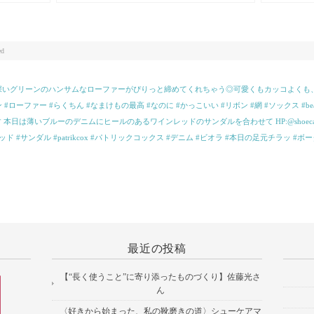
のですが今日食べたケーキが美味しかったのでそ
ンダル。ス
れで笑
ンフォート
柔らかくなり履
磨き女子部#サ
ed
深いグリーンのハンサムなローファーがぴりっと締めてくれちゃう︎◎可愛くもカッコよく
ストン #ローファー #らくちん #なまけもの最高 #なのに #かっこいい #リボン #網 #ソックス #b
は薄いブルーのデニムにヒールのあるワインレッドのサンダルを合わせて HP:@shoecaregi
ド #サンダル #patrikcox #パトリックコックス #デニム #ビオラ #本日の足元チラッ #
最近の投稿
【“長く使うこと”に寄り添ったものづくり】佐藤光さ
ん
〈好きから始まった、私の靴磨きの道〉シューケアマ