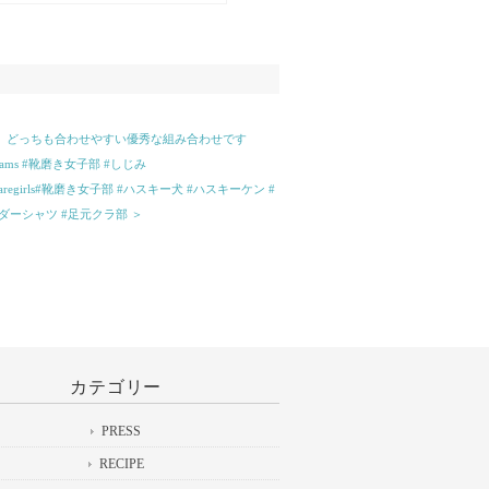
ペインのブランドのもので、厚底のコ
サンダル。革も一枚革で足になじんで
きやすそうです！#fresh&green#靴
ンダル#washington
も、どっちも合わせやすい優秀な組み合わせです
eams #靴磨き女子部 #しじみ
rls#靴磨き女子部 #ハスキー犬 #ハスキーケン #
ボーダーシャツ #足元クラ部 ＞
カテゴリー
PRESS
RECIPE