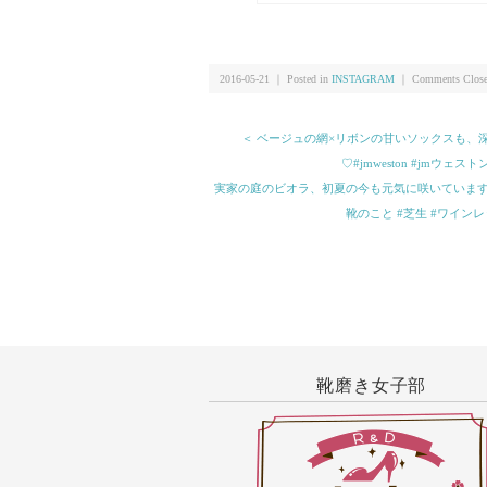
つかの野望#靴磨き女子部
2016-05-21 ｜ Posted in
INSTAGRAM
｜
Comments Clos
＜ ベージュの網×リボンの甘いソックスも、
♡#jmweston #jmウェ
実家の庭のビオラ、初夏の今も元気に咲いています 本日
靴のこと #芝生 #ワインレッ
靴磨き女子部