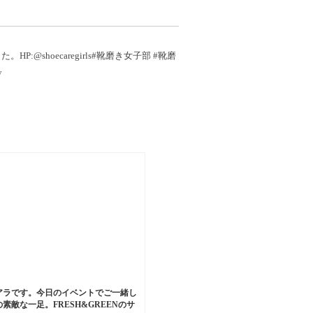
hoecaregirls#靴磨き女子部 #靴磨
y
アラです。今日のイベントでご一緒し
素敵な一足。FRESH&GREENのサ