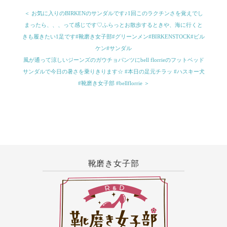
＜ お気に入りのBIRKENのサンダルです♪1回このラクチンさを覚えでし
まったら、、、って感じです♡ふらっとお散歩するときや、海に行くと
きも履きたい1足です#靴磨き女子部#グリーンメン#BIRKENSTOCK#ビル
ケン#サンダル
風が通って涼しいジーンズのガウチョパンツにbell florrieのフットベッド
サンダルで今日の暑さを乗りきります☆ #本日の足元チラッ #ハスキー犬
#靴磨き女子部 #bellflorrie ＞
靴磨き女子部