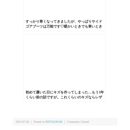
すっかり寒くなってきましたが、やっぱりサイド
ゴアブーツは万能です♡暖かいときでも寒いとき
でも履けるのでお気に入り︎ #kiwi #サイドゴアブー
ツ#靴磨き女子部 #グリーンメン
#mowbraymaniaHP:@shoecaregirls
初めて履いた日にキズを作ってしまった…もう3年
くらい前の話ですが。これくらいのキズならレザ
ーマニキュアで目立たないように出来ます
HP:@shoecaregirls #靴磨き女子部#靴磨き女子部ピ
ンクレンジャー#ハイヒール#パンプス#ダイアナ#
靴のお手入れ #靴の修理 #通勤スタイル
#shoecare#shoecaregirls#enamel#highheelspumps
2015-07-26 ｜ Posted in
INSTAGRAM
｜
Comments Closed