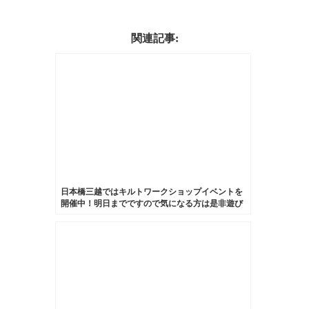
関連記事:
日本橋三越ではキルトワークショップイベントを
開催中！明日までですので気になる方は是非遊び
に来てくださいね♪オリジナルキルトでお気に入り
の靴をデコレーションしちゃいましょう(*^^*)#キ
ルトワークショップ #日本橋三越 #イベント #浜っ
子先輩の力作 #かっこいい #靴磨き女子部 #靴
#shoes #shoecare #shoecaregirls