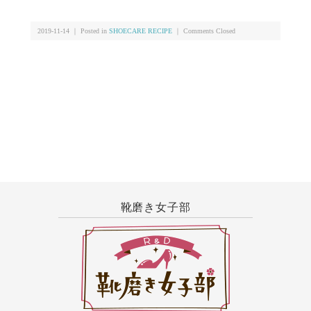
2019-11-14 ｜ Posted in
SHOECARE RECIPE
｜
Comments Closed
靴磨き女子部