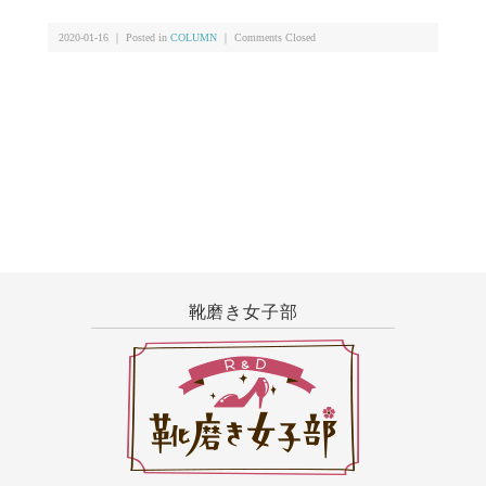
2020-01-16 ｜ Posted in
COLUMN
｜
Comments Closed
靴磨き女子部