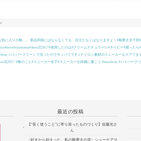
のですが今日食べたケーキが美味しかったのでそ
ンダル。ス
れで笑
ンフォート
柔らかくなり履
磨き女子部#サ
ed
に入りの靴…。 新品同様にはならなくても、目立たなくはなりますよ！#靴磨き女子部#shoeca
diesshoes#pellico#mowbraymania#shoe活2017#使用したのは#クリームナチュラーレ#ネイ
owbray ハイパークリーンで洗ったのでサッパリです♫ナイロン素材のスニーカーもケアでき
oe活2017 #靴のこと#スニーカー女子#スニーカーを綺麗に履こう #mowbray #ハイパークリーン #r
最近の投稿
【“長く使うこと”に寄り添ったものづくり】佐藤光さ
ん
〈好きから始まった、私の靴磨きの道〉シューケアマ