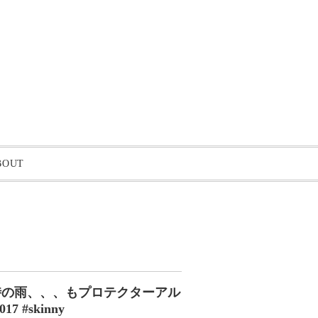
BOUT
時の雨
、、、もプロテクターアル
#skinny