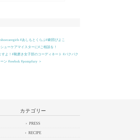
ペインのブランドのもので、厚底のコ
サンダル。革も一枚革で足になじんで
きやすそうです！#fresh&green#靴
ンダル#washington
regirls #あしもとくらぶ#劇団ぴよこ
ビー#困ったら#シューケアマイスターに#ご相談を！
ますよ！#靴磨き女子部のコーディネート #バクバク
eebok #pompfury ＞
カテゴリー
PRESS
RECIPE