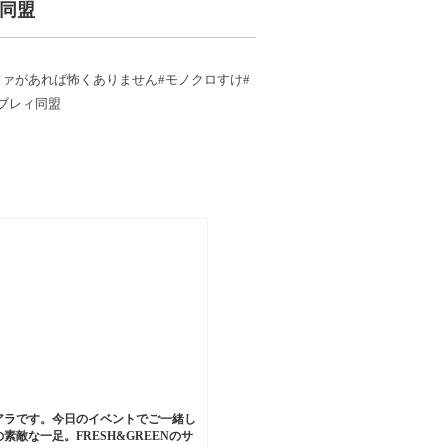
レィ同盟
ァがあれば怖くありません#モノクロすけ#
y#モゥブレィ同盟
アラです。今日のイベントでご一緒し
素敵な一足。FRESH&GREENのサ