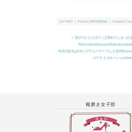
つかの野望#靴磨き女子部
2017-08-07 ｜ Posted in
INSTAGRAM
｜
Comments Clos
＜ 気がついたらガリッと削れてしまったお気
#beforeafter#shoecare#la
今日の足元は#ポンプフューリー でした先日M.m
コアラ と #オノシャルD#sh
靴磨き女子部