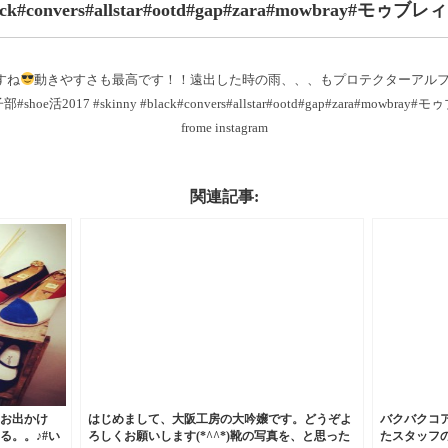
ack#convers#allstar#ootd#gap#zara#mowbray#モゥブ
ですね
動きやすさも最高です！！遠出した時の雨
、、、もプロテクターアルフ
hoe活2017 #skinny #black#convers#allstar#ootd#gap#zara#mowbra
frome instagram
関連記事:
お出かけ
はじめまして、大阪工房の大吟嬢です。どうぞよ
バクバクコ
る。。♪#い
ろしくお願いします(*^^*)靴の写真を、と思った
たスタッフの