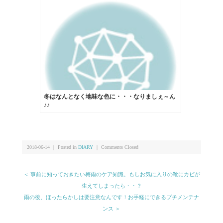
冬はなんとなく地味な色に・・・なりましぇ～ん
♪♪
2018-06-14 ｜ Posted in
DIARY
｜
Comments Closed
＜ 事前に知っておきたい梅雨のケア知識。もしお気に入りの靴にカビが
生えてしまったら・・？
雨の後、ほったらかしは要注意なんです！お手軽にできるプチメンテナ
ンス ＞