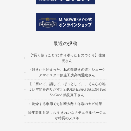
最近の投稿
【“長く使うこと”に寄り添ったものづくり】佐藤
光さん
〈好きから始まった、私の靴磨きの道〉シューケ
アマイスター銀座工房髙橋愛絵さん
【「磨いて、話して、ほっとして。」そんな心地
よい空間を創りだす】SHOES＆BAG SALON Feel
So Good 鶴見真子さん
乾燥する季節でも油断大敵！冬場のカビ対策
経年変化を楽しもう きれいなナチュラルベージュ
が特長のヌメ革