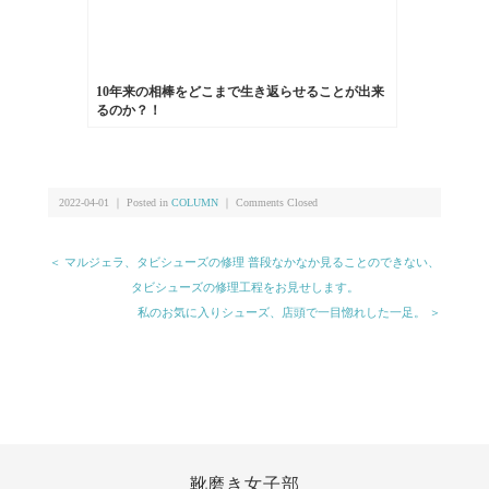
10年来の相棒をどこまで生き返らせることが出来
るのか？！
2022-04-01 ｜ Posted in
COLUMN
｜
Comments Closed
＜ マルジェラ、タビシューズの修理 普段なかなか見ることのできない、
タビシューズの修理工程をお見せします。
私のお気に入りシューズ、店頭で一目惚れした一足。 ＞
靴磨き女子部