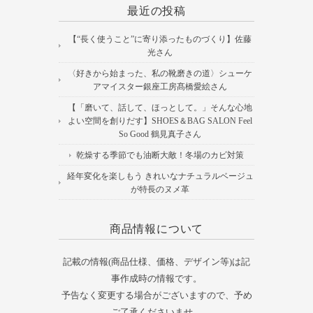
最近の投稿
【“長く使うこと”に寄り添ったものづくり】佐藤
光さん
〈好きから始まった、私の靴磨きの道〉シューケ
アマイスター銀座工房髙橋愛絵さん
【「磨いて、話して、ほっとして。」そんな心地
よい空間を創りだす】SHOES＆BAG SALON Feel
So Good 鶴見真子さん
乾燥する季節でも油断大敵！冬場のカビ対策
経年変化を楽しもう きれいなナチュラルベージュ
が特長のヌメ革
商品情報について
記載の情報(商品仕様、価格、デザイン等)は記
事作成時の情報です。
予告なく変更する場合がございますので、予め
ご了承くださいませ。