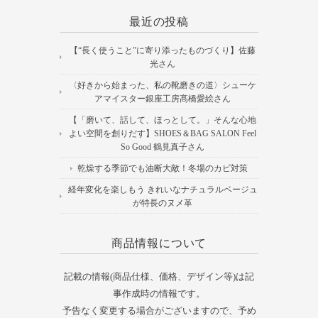
最近の投稿
【“長く使うこと”に寄り添ったものづくり】佐藤
光さん
〈好きから始まった、私の靴磨きの道〉シューケ
アマイスター銀座工房髙橋愛絵さん
【「磨いて、話して、ほっとして。」そんな心地
よい空間を創りだす】SHOES＆BAG SALON Feel
So Good 鶴見真子さん
乾燥する季節でも油断大敵！冬場のカビ対策
経年変化を楽しもう きれいなナチュラルベージュ
が特長のヌメ革
商品情報について
記載の情報(商品仕様、価格、デザイン等)は記
事作成時の情報です。
予告なく変更する場合がございますので、予め