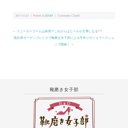
2017-11-23 ｜ Posted in
DIARY
｜
Comments Closed
＜ スニーカーブームは終焉??これからはヒールが主導になる!??
恵比寿ガーデンプレイスで靴磨き女子部による手作りサシェワークショ
ップ開催！ ＞
靴磨き女子部