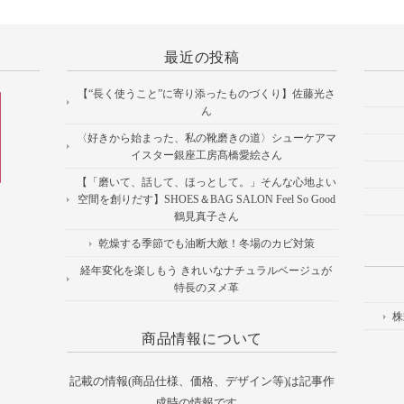
最近の投稿
【“長く使うこと”に寄り添ったものづくり】佐藤光さ
ん
〈好きから始まった、私の靴磨きの道〉シューケアマ
イスター銀座工房髙橋愛絵さん
【「磨いて、話して、ほっとして。」そんな心地よい
空間を創りだす】SHOES＆BAG SALON Feel So Good
鶴見真子さん
乾燥する季節でも油断大敵！冬場のカビ対策
経年変化を楽しもう きれいなナチュラルベージュが
特長のヌメ革
株
商品情報について
記載の情報(商品仕様、価格、デザイン等)は記事作
成時の情報です。