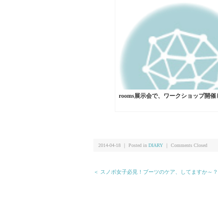
rooms展示会で、ワークショップ開
2014-04-18 ｜ Posted in
DIARY
｜
Comments Closed
＜ スノボ女子必見！ブーツのケア、してますか～？