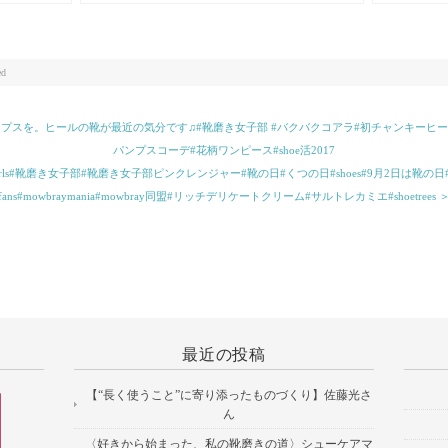
のですが今日食べたケーキが美味しかったのでそ
ンダル。ス
れで笑
ンフォート
柔らかくなり履
磨き女子部#サ
ed
プスを。ヒールの靴が最近の気分です♫#靴磨き女子部 #バクバクコアラ#初チャンキーヒール
パンプスコーデ#花柄ワンピース#shoe活2017
hoecaregirls#靴磨き女子部#靴磨き女子部ピンクレンジャー#靴の日#くつの日#shoes#9月2日は靴の日#
fans#mowbraymania#mowbray同盟#リッチデリケートクリーム#サルトレカミエ#shoetrees 
最近の投稿
【“長く使うこと”に寄り添ったものづくり】佐藤光さ
ん
〈好きから始まった、私の靴磨きの道〉シューケアマ