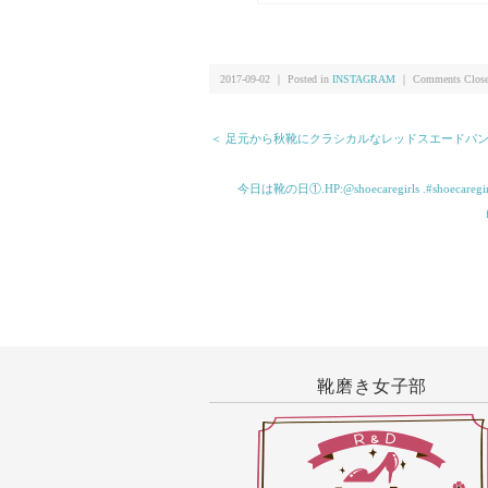
つかの野望#靴磨き女子部
2017-09-02 ｜ Posted in
INSTAGRAM
｜
Comments Clos
＜ 足元から秋靴にクラシカルなレッドスエードパン
今日は靴の日①.HP:@shoecaregirls .#s
靴磨き女子部