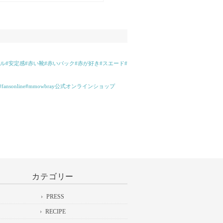
ペインのブランドのもので、厚底のコ
サンダル。革も一枚革で足になじんで
きやすそうです！#fresh&green#靴
ンダル#washington
#安定感#赤い靴#赤いバック#赤が好き#スエード#
fansonline#mmowbray公式オンラインショップ
＞
カテゴリー
PRESS
RECIPE