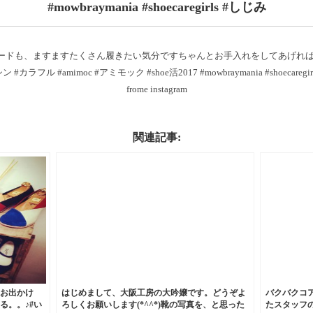
#mowbraymania #shoecaregirls #しじみ
エードも、ますますたくさん履きたい気分です︎ちゃんとお手入れをしてあげれば
 #カラフル #amimoc #アミモック #shoe活2017 #mowbraymania #shoecaregi
frome instagram
関連記事:
お出かけ
はじめまして、大阪工房の大吟嬢です。どうぞよ
バクバクコ
る。。♪#い
ろしくお願いします(*^^*)靴の写真を、と思った
たスタッフの