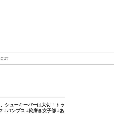
BOUT
、シューキーパーは大切︎！トゥ
#パンプス #靴磨き女子部 #あ