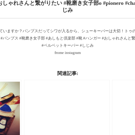
しゃれさんと繋がりたい #靴磨き女子部o #pionero #cha
じみ
ていますか？パンプスだってシワが入るから、シューキーパーは大切︎！トゥ
ス #靴磨き女子部 #あしもと倶楽部 #靴 #ハンガー #おしゃれさんと繋がりたい #
#ベルベットキーパー #しじみ
frome instagram
関連記事: