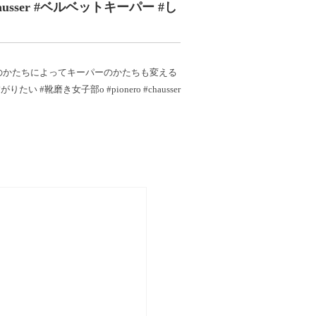
usser #ベルベットキーパー #し
のかたちによってキーパーのかたちも変える
靴磨き女子部o #pionero #chausser