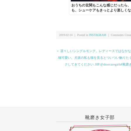
おうちの玄関もこんな感じだったら、
も、シューケアもきっとより楽しくな
つかの野望#靴磨き女子部
2019-02-14 ｜ Posted in
INSTAGRAM
｜
Comments Clos
＜ 凛々しいシングルモンク。レディースではなかなか見られないチゼル
.猫可愛い。犬派の私も猫を見るとついつい触りた
クしてきてください︎..HP:@shoecaregir
靴磨き女子部