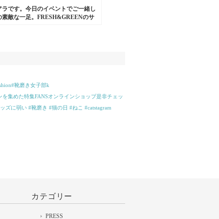
アラです。今日のイベントでご一緒し
素敵な一足。FRESH&GREENのサ
ペインのブランドのもので、厚底のコ
サンダル。革も一枚革で足になじんで
きやすそうです！#fresh&green#靴
ンダル#washington
ashion#靴磨き女子部k
を集めた特集FANSオンラインショップ是非チェッ
弱い #靴磨き #猫の日 #ねこ #catstagram
カテゴリー
PRESS