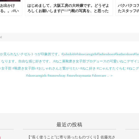
お出かけ
はじめまして、大阪工房の大吟嬢です。どうぞよ
バクバクコ
る。。♪#い
ろしくお願いします(*^^*)靴の写真を、と思った
たスタッフの
のですが今日食べたケーキが美味しかったのでそ
ンダル。ス
れで笑
ンフォート
柔らかくなり履
磨き女子部#サ
ed
トゥが印象的です。#johnlobb#shoecaregirls#ladiesshoes#leathershoes#f
くなります。自由な感じ好きです。.#ねこ展靴磨き女子部プロデュースの可愛いねこデザイン
ls#靴磨き女子部 #靴磨き女子部t #おしゃれさんと繋がりたい #ねこ好き #にゃんすたぐらむ #ねこグッズに
#shoecaregirls #mmowbray #mowbraymania #shoecare .. ＞
最近の投稿
【“長く使うこと”に寄り添ったものづくり】佐藤光さ