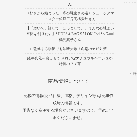
ん
〈好きから始まった、私の靴磨きの道〉シューケアマ
イスター銀座工房髙橋愛絵さん
【「磨いて、話して、ほっとして。」そんな心地よい
空間を創りだす】SHOES＆BAG SALON Feel So Good
鶴見真子さん
乾燥する季節でも油断大敵！冬場のカビ対策
経年変化を楽しもう きれいなナチュラルベージュが
特長のヌメ革
株
商品情報について
記載の情報(商品仕様、価格、デザイン等)は記事作
成時の情報です。
予告なく変更する場合がございますので、予めご了
承くださいませ。