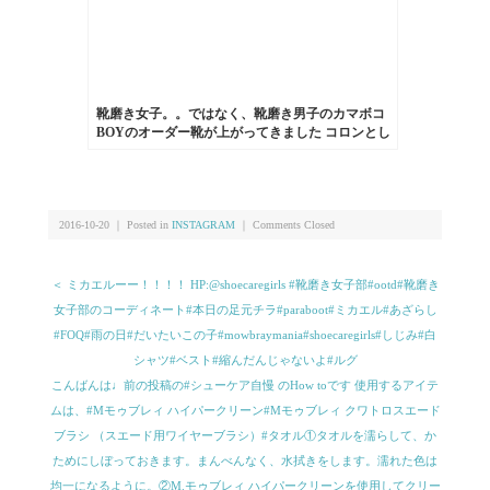
靴磨き女子。。ではなく、靴磨き男子のカマボコ
BOYのオーダー靴が上がってきました︎ コロンとし
た形も、麻袋に入れてくれるところも、手書きの
メッセージも嬉しい♡⁑HP:@shoecaregirls#新作
#kokochisun3 #ここちさんさん #interest #インタレ
スト #麻袋 #靴磨き女子部 #ではなくて #靴磨き男
子 #アップは #しじみ #足元くら部 #ありがとうご
2016-10-20 ｜ Posted in
INSTAGRAM
｜
Comments Closed
ざいました！
＜ ミカエルーー！！！！ HP:@shoecaregirls #靴磨き女子部#ootd#靴磨き
女子部のコーディネート#本日の足元チラ#paraboot#ミカエル#あざらし
#FOQ#雨の日#だいたいこの子#mowbraymania#shoecaregirls#しじみ#白
シャツ#ベスト#縮んだんじゃないよ#ルグ
こんばんは♩前の投稿の#シューケア自慢 のHow toです︎ 使用するアイテ
ムは、#Mモゥブレィ ハイパークリーン#Mモゥブレィ クワトロスエード
ブラシ （スエード用ワイヤーブラシ）#タオル①タオルを濡らして、か
ためにしぼっておきます。まんべんなく、水拭きをします。濡れた色は
均一になるように。②M.モゥブレィ ハイパークリーンを使用してクリー