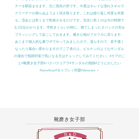
ナーを馴染ませます。主に指先の所です。今度はキレイな濡れタオルで
クリーナーが残らぬようよく拭き取ります。これは繰り返し何度も何度
も。③あとは乾くまで乾燥させるだけです。完全に乾くのは今の時期で
も1日位かかります。半乾きくらいの時に、寝てしまったヌバックの毛を
ブラッシングして起こしておきます。履き心地がフカフカに戻ります♩
あくまで個人的な裏ワザでやってみましたので。濡らすので、若干濃く
なったり風合い変わりますのでご了承の上、ビルケンのようなサンダル
の場合で指跡対策で気になる方はチェックしてみてください。#ケアのこ
と#靴磨き女子部#バクバクコアラ#サンダルの指跡#どうにかしたい
#mowbray#モゥブレィ同盟#shoecare ＞
靴磨き女子部