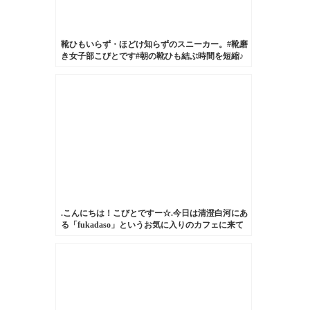
靴ひもいらず・ほどけ知らずのスニーカー。#靴磨
き女子部こびとです#朝の靴ひも結ぶ時間を短縮♪
笑#白いスニーカー
.こんにちは！こびとですー☆.今日は清澄白河にあ
る「fukadaso」というお気に入りのカフェに来て
います。.今回はそんな私のお気に入りのハンドバ
ッグです。.これは形が可愛くて一目惚れした大切
なもの。.長く愛用していきたい子です！.#靴みが
き女子部#こびと#BEAMSBOY#カーフレザー
#fukadaso