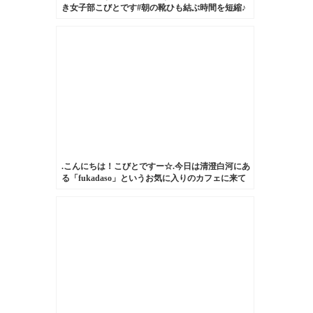
き女子部こびとです#朝の靴ひも結ぶ時間を短縮♪
笑#白いスニーカー
.こんにちは！こびとですー☆.今日は清澄白河にあ
る「fukadaso」というお気に入りのカフェに来て
います。.今回はそんな私のお気に入りのハンドバ
ッグです。.これは形が可愛くて一目惚れした大切
なもの。.長く愛用していきたい子です！.#靴みが
き女子部#こびと#BEAMSBOY#カーフレザー
#fukadaso