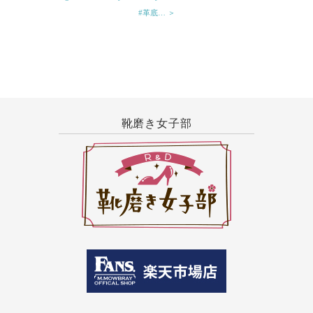
#革底… ＞
靴磨き女子部