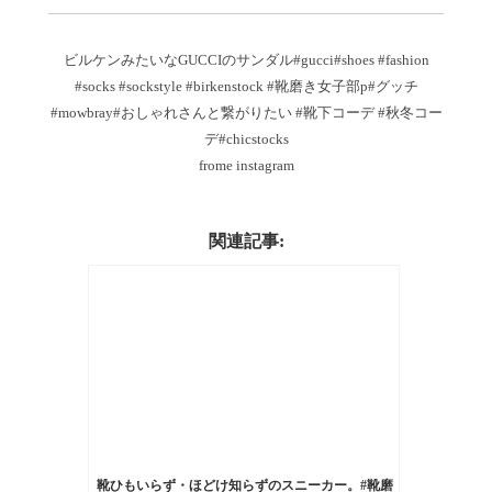
ビルケンみたいなGUCCIのサンダル#gucci#shoes #fashion
#socks #sockstyle #birkenstock #靴磨き女子部p#グッチ
#mowbray#おしゃれさんと繋がりたい #靴下コーデ #秋冬コー
デ#chicstocks
frome instagram
関連記事:
靴ひもいらず・ほどけ知らずのスニーカー。#靴磨