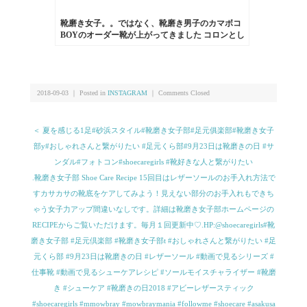
靴磨き女子。。ではなく、靴磨き男子のカマボコ
BOYのオーダー靴が上がってきました︎ コロンとし
た形も、麻袋に入れてくれるところも、手書きの
メッセージも嬉しい♡⁑HP:@shoecaregirls#新作
#kokochisun3 #ここちさんさん #interest #インタレ
スト #麻袋 #靴磨き女子部 #ではなくて #靴磨き男
子 #アップは #しじみ #足元くら部 #ありがとうご
2018-09-03 ｜ Posted in
INSTAGRAM
｜
Comments Closed
ざいました！
＜ 夏を感じる1足#砂浜スタイル#靴磨き女子部#足元俱楽部#靴磨き女子
部y#おしゃれさんと繋がりたい #足元くら部#9月23日は靴磨きの日 #サ
ンダル#フォトコン#shoecaregirls #靴好きな人と繋がりたい
.靴磨き女子部 Shoe Care Recipe 15回目はレザーソールのお手入れ方法で
すカサカサの靴底をケアしてみよう！見えない部分のお手入れもできち
ゃう女子力アップ間違いなしです。詳細は靴磨き女子部ホームページの
RECIPEからご覧いただけます。毎月１回更新中♡.HP:@shoecaregirls#靴
磨き女子部 #足元倶楽部 #靴磨き女子部t #おしゃれさんと繋がりたい #足
元くら部 #9月23日は靴磨きの日 #レザーソール #動画で見るシリーズ #
仕事靴 #動画で見るシューケアレシピ #ソールモイスチャライザー #靴磨
き #シューケア #靴磨きの日2018 #アビーレザースティック
#shoecaregirls #mmowbray #mowbraymania #followme #shoecare #asakusa