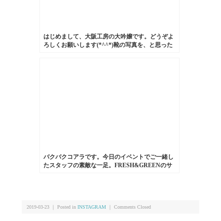
はじめまして、大阪工房の大吟嬢です。どうぞよ
ろしくお願いします(*^^*)靴の写真を、と思った
のですが今日食べたケーキが美味しかったのでそ
れで笑
バクバクコアラです。今日のイベントでご一緒し
たスタッフの素敵な一足。FRESH&GREENのサ
ンダル。スペインのブランドのもので、厚底のコ
ンフォートサンダル。革も一枚革で足になじんで
柔らかくなり履きやすそうです！#fresh&green#靴
磨き女子部#サンダル#washington
2019-03-23 ｜ Posted in
INSTAGRAM
｜
Comments Closed