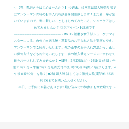
＜ 【春、靴磨きをはじめませんか？】 今週末、銀座三越婦人靴売り場で
はマンツーマンの靴のお手入れ相談会を開催致します！まだ若干席が空
いていますので、春に新しいことをはじめてみたい方、シューケアはじ
めてみませんか？ ◎以下イベント詳細です
===========================＜R&D＞靴磨き女子部シューケアマイ
スターによる、自分で出来る靴・革製品のお手入れ方法を実演を交え、
マンツーマンでご紹介いたします。靴の基本のお手入れ方法から、正し
い保管方法などもお伝えいたします。春の靴入替えシーズンに合わせて
靴をお手入れしてみませんか？ ■日時：3月23日(土)・24日(日)各日：午
前11時30分～午後7時30分最終受付午後6時30分(1時間／1組承ります。※
午後０時30分～を除く) ■2階 婦人靴 詳しくは２階婦人靴(電話03-3535-
9215)までお問い合わせください。
本日、ご予約に余裕があります! 飛び込みでの御参加も大歓迎です ＞