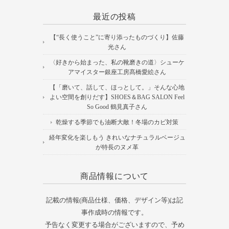
最近の投稿
【“長く使うこと”に寄り添ったものづくり】佐藤
光さん
〈好きから始まった、私の靴磨きの道〉シューケ
アマイスター銀座工房髙橋愛絵さん
【「磨いて、話して、ほっとして。」そんな心地
よい空間を創りだす】SHOES＆BAG SALON Feel
So Good 鶴見真子さん
乾燥する季節でも油断大敵！冬場のカビ対策
経年変化を楽しもう きれいなナチュラルベージュ
が特長のヌメ革
商品情報について
記載の情報(商品仕様、価格、デザイン等)は記
事作成時の情報です。
予告なく変更する場合がございますので、予め