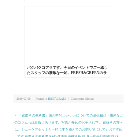
のですが今日食べたケーキが美味しかったのでそ
れで笑
バクバクコアラです。今日のイベントでご一緒し
たスタッフの素敵な一足。FRESH&GREENのサ
ンダル。スペインのブランドのもので、厚底のコ
ンフォートサンダル。革も一枚革で足になじんで
柔らかくなり履きやすそうです！#fresh&green#靴
磨き女子部#サンダル#washington
2019-03-08 ｜ Posted in
INSTAGRAM
｜
Comments Closed
＜ 「靴磨きの教科書」発売中M.mowbrayについての誕生秘話・由来など
のコラムも読み応えあります。写真が多めのお手入れ本。 靴好きの方へ
は、シューケアセットと一緒に本を添えてのお贈り物にしてもおすすめ
です️ 靴磨きの教科書 ️️R&D 代表取締役社長 静 孝一郎️毎日新聞出版社️