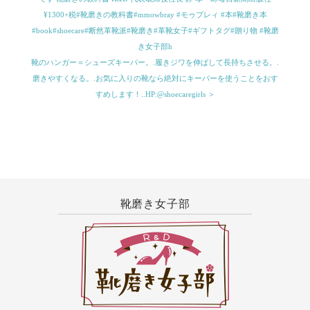
¥1300+税#靴磨きの教科書#mmowbray #モゥブレィ #本#靴磨き本
#book#shoecare#断然革靴派#靴磨き#革靴女子#ギフトタグ#贈り物 #靴磨
き女子部h
靴のハンガー＝シューズキーパー。.履きジワを伸ばして長持ちさせる。.
磨きやすくなる。.お気に入りの靴なら絶対にキーパーを使うことをおす
すめします！..HP:@shoecaregirls ＞
靴磨き女子部