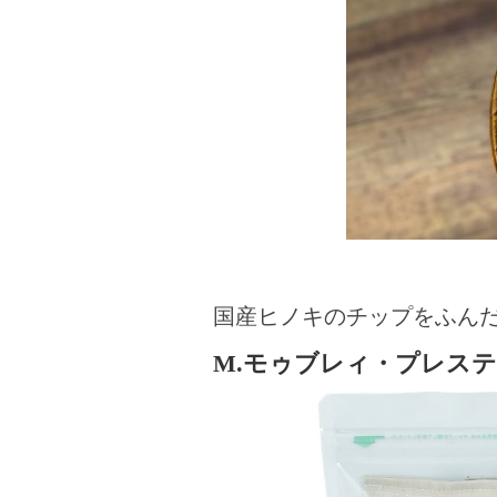
国産ヒノキのチップをふん
M.モゥブレィ・プレス