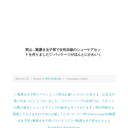
き女子部#こびと#BEAMSBOY#カーフレザー
#fukadaso
実は…靴磨き女子部で女性目線のシューケアセッ
トを作りました♡ パッケージがほんとにかわいく
てシューケア用品なの？と思ってしまうような見
た目です︎ HP:@shoecaregirls#靴磨き女子部#グリー
ンメン#シューケア#女子部セット#足元倶楽部#お
手入れ#靴
2016-03-14 ｜ Posted in
INSTAGRAM
｜
Comments Closed
＜ ︎靴磨き女子部ワークショップ︎本日お越しいただいた皆さま、お足元が
悪い中ありがとうございました。ワークショップの会場では…スタッフ
の靴の展示とシューケアグッズの販売も行っております！明日明後日も
開催しておりますのでぜひお越しください(^ ^)♡ HP:@shoecaregirls#靴磨
き女子部 #靴磨き女子部バクバクコアラ #靴磨き女子部せんちゃん
#workshop #mmowbray