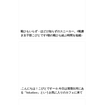
靴ひもいらず・ほどけ知らずのスニーカー。#靴磨
き女子部こびとです#朝の靴ひも結ぶ時間を短縮♪
笑#白いスニーカー
.こんにちは！こびとですー☆.今日は清澄白河にあ
る「fukadaso」というお気に入りのカフェに来て
います。.今回はそんな私のお気に入りのハンドバ
ッグです。.これは形が可愛くて一目惚れした大切
なもの。.長く愛用していきたい子です！.#靴みが