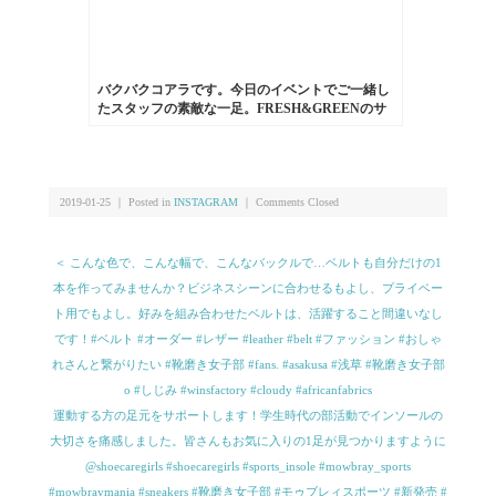
バクバクコアラです。今日のイベントでご一緒し
たスタッフの素敵な一足。FRESH&GREENのサ
ンダル。スペインのブランドのもので、厚底のコ
ンフォートサンダル。革も一枚革で足になじんで
柔らかくなり履きやすそうです！#fresh&green#靴
磨き女子部#サンダル#washington
2019-01-25 ｜ Posted in
INSTAGRAM
｜
Comments Closed
＜ こんな色で、こんな幅で、こんなバックルで…ベルトも自分だけの1
本を作ってみませんか？ビジネスシーンに合わせるもよし、プライベー
ト用でもよし。好みを組み合わせたベルトは、活躍すること間違いなし
です！︎#ベルト #オーダー #レザー #leather #belt #ファッション #おしゃ
れさんと繋がりたい #靴磨き女子部 #fans. #asakusa #浅草 #靴磨き女子部
o #しじみ #winsfactory #cloudy #africanfabrics
運動する方の足元をサポートします！学生時代の部活動でインソールの
大切さを痛感しました。皆さんもお気に入りの1足が見つかりますように︎
@shoecaregirls #shoecaregirls #sports_insole #mowbray_sports
#mowbraymania #sneakers #靴磨き女子部 #モゥブレィスポーツ #新発売 #