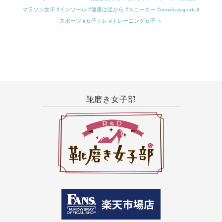
マラソン女子 #インソール #健康は足から #スニーカー #mowbraysports #
スポーツ #女子トレ #トレーニング女子 ＞
靴磨き女子部