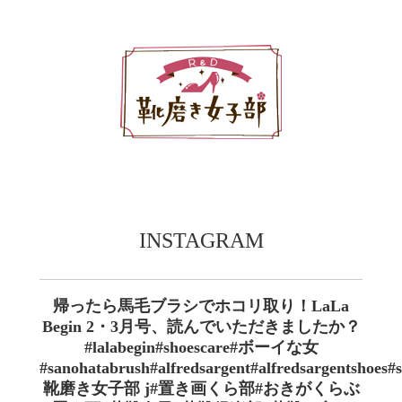
INSTAGRAM
帰ったら馬毛ブラシでホコリ取り！LaLa
Begin 2・3月号、読んでいただきましたか？
#lalabegin#shoescare#ボーイな女
#sanohatabrush#alfredsargent#alfredsargentshoes#s
靴磨き女子部 j#置き画くら部#おきがくらぶ