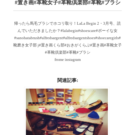
#置き画#革靴女子#革靴倶楽部#革靴#ブラシ
帰ったら馬毛ブラシでホコリ取り！LaLa Begin 2・3月号、読
んでいただきましたか？#lalabegin#shoescare#ボーイな女
#sanohatabrush#alfredsargent#alfredsargentshoes#shoecaregirls#
靴磨き女子部 j#置き画くら部#おきがくらぶ#置き画#革靴女子
#革靴倶楽部#革靴#ブラシ
frome instagram
関連記事: