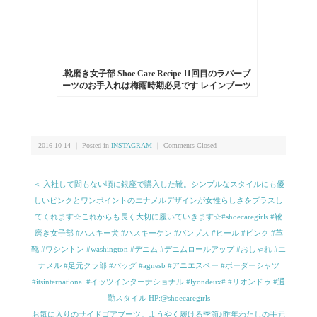
.靴磨き女子部 Shoe Care Recipe 11回目のラバーブ
ーツのお手入れは梅雨時期必見です️ レインブーツ
はお手入れしないとベタついたり曇ったりしやす
くなります。マルチカラーローションを使って簡
単にお手入れできます詳細は靴磨き女子部のホー
ムページ"Recipe"から！…HP:@shoecaregirls#靴磨
き女子部#足元倶楽部#靴磨き女子部t#おしゃれさ
2016-10-14 ｜ Posted in
INSTAGRAM
｜
Comments Closed
んと繋がりたい#足元くら部#雨の日#レインブーツ
#動画で見るシリーズ#靴美人#女の嗜み
#shoecaregirls#mmowbray#mowbraymania#followme#shoecare#rain
＜ 入社して間もない頃に銀座で購入した靴。シンプルなスタイルにも優
しいピンクとワンポイントのエナメルデザインが女性らしさをプラスし
てくれます☆これからも長く大切に履いていきます☆#shoecaregirls #靴
磨き女子部 #ハスキー犬 #ハスキーケン #パンプス #ヒール #ピンク #革
靴 #ワシントン #washington #デニム #デニムロールアップ #おしゃれ #エ
ナメル #足元クラ部 #バッグ #agnesb #アニエスベー #ボーダーシャツ
#itsinternational #イッツインターナショナル #lyondeux# #リオンドゥ #通
勤スタイル HP:@shoecaregirls
お気に入りのサイドゴアブーツ。ようやく履ける季節♪昨年わたしの手元