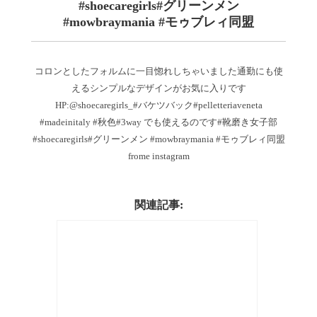
#shoecaregirls#グリーンメン
#mowbraymania #モゥブレィ同盟
コロンとしたフォルムに一目惚れしちゃいました通勤にも使
えるシンプルなデザインがお気に入りです️
HP:@shoecaregirls_#バケツバック#pelletteriaveneta
#madeinitaly #秋色#3way でも使えるのです#靴磨き女子部
#shoecaregirls#グリーンメン #mowbraymania #モゥブレィ同盟
frome instagram
関連記事: