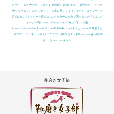
にやってきて大活躍。２年もも大活躍に間違いなし。最近はネイビーの
靴クリームをこまめに塗って、大事に履いてます。#サイドゴアブーツ#
黒ではない#ネイビーを選びました#カラーは自分で選べるのがうれしい#
オーダー靴#shoecare#mmowbray#モゥブレィ同盟
#mowbraymania#araihiroshi#harai#HARAI#navy#ネイビー#ootd#靴磨き女
子部のコーディネート#バクバクコアラ#靴磨き女子部#shoecaregirls#靴磨
きHP:@shoecaregirls ＞
靴磨き女子部