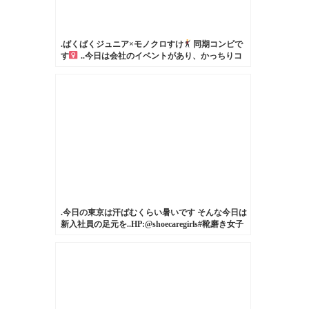
.ばくばくジュニア×モノクロすけ
同期コンビで
す‍
..今日は会社のイベントがあり、かっちりコ
ーデでの出勤‍
パシャパシャしていたら、、、な
んと上司が登場してくれました！.みなさんおしゃ
れなので、毎日いろんなファッションが見れる事
に幸せを感じています
..#ばくばくジュニア#モノ
クロすけ#靴磨き女子部#mowbray
#mowbraymania#shoecare#shoecaregirls#ootd#fashion#
おしゃれさんと繋がりたい#今日のコーデ
#black#gray#heels
.今日の東京は汗ばむくらい暑いです️ そんな今日は
新入社員の足元を..HP:@shoecaregirls#靴磨き女子
部#靴磨き女子部ピンクレンジャー#おしゃれさん
と繋がりたい#新入社員#良いものを長く#靴#デニ
ムコーデ#春#お手入れ#靴磨き#パーカー#チャーチ
#churchs#shoecaregirls#mmowbray#mowbraymania#shoecare#ootd..