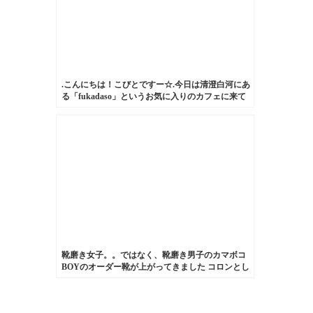
.こんにちは！こびとですー☆.今日は清澄白河にあ
る「fukadaso」というお気に入りのカフェに来て
います。.今回はそんな私のお気に入りのハンドバ
ッグです。.これは形が可愛くて一目惚れした大切
なもの。.長く愛用していきたい子です！.#靴みが
き女子部#こびと#BEAMSBOY#カーフレザー
#fukadaso
靴磨き女子。。ではなく、靴磨き男子のカマボコ
BOYのオーダー靴が上がってきました︎ コロンとし
た形も、麻袋に入れてくれるところも、手書きの
メッセージも嬉しい♡⁑HP:@shoecaregirls#新作
#kokochisun3 #ここちさんさん #interest #インタレ