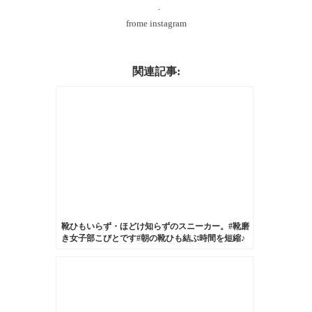
︎ ︎ ︎ ︎.
frome instagram
関連記事:
靴ひもいらず・ほどけ知らずのスニーカー。#靴磨
き女子部こびとです#朝の靴ひも結ぶ時間を短縮♪
笑#白いスニーカー