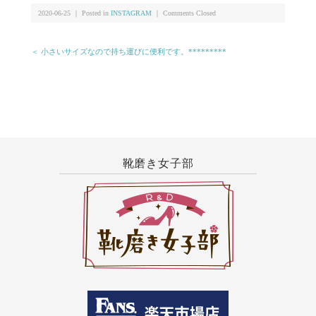
スト #麻袋 #靴磨き女子部 #ではなくて #靴磨き男
子 #アップは #しじみ #足元くら部 #ありがとうご
2020-06-25 ｜ Posted in
INSTAGRAM
｜
Comments Closed
ざいました！
＜ 小さいサイズなので持ち運びに便利です。*********
靴磨き女子部