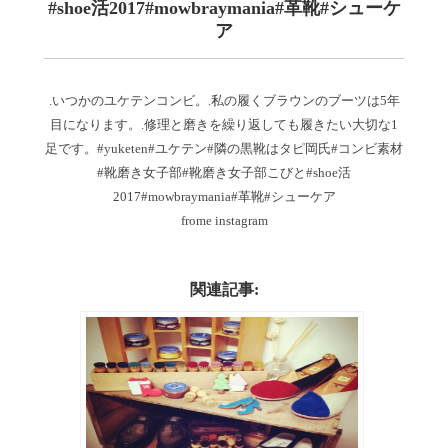
#shoe活2017#mowbraymania#革靴#シューケ
ア
.いつかのユケテンコンビ。.私の履くブラウンのブーツは5年
目になります。.修理と磨きを繰り返しても履きたい大切な1
足です。#yuketen#ユケテン#隣の黒靴はタピ岡氏#コンビ素材
#靴磨き女子部#靴磨き女子部こびと#shoe活
2017#mowbraymania#革靴#シューケア
frome instagram
関連記事: