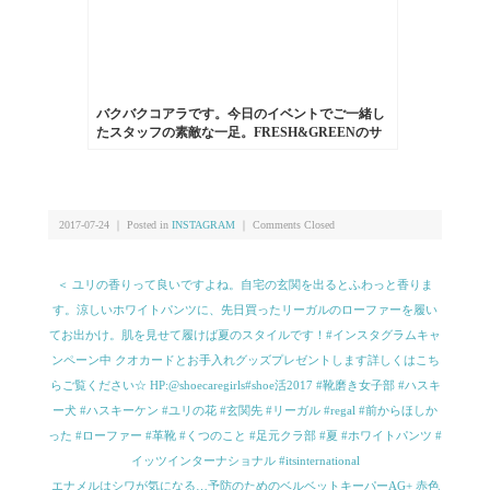
バクバクコアラです。今日のイベントでご一緒し
たスタッフの素敵な一足。FRESH&GREENのサ
ンダル。スペインのブランドのもので、厚底のコ
ンフォートサンダル。革も一枚革で足になじんで
柔らかくなり履きやすそうです！#fresh&green#靴
磨き女子部#サンダル#washington
2017-07-24 ｜ Posted in
INSTAGRAM
｜
Comments Closed
＜ ユリの香りって良いですよね。自宅の玄関を出るとふわっと香りま
す。涼しいホワイトパンツに、先日買ったリーガルのローファーを履い
てお出かけ。肌を見せて履けば夏のスタイルです！#インスタグラムキャ
ンペーン中 クオカードとお手入れグッズプレゼントします詳しくはこち
らご覧ください☆ HP:@shoecaregirls#shoe活2017 #靴磨き女子部 #ハスキ
ー犬 #ハスキーケン #ユリの花 #玄関先 #リーガル #regal #前からほしか
った #ローファー #革靴 #くつのこと #足元クラ部 #夏 #ホワイトパンツ #
イッツインターナショナル #itsinternational
エナメルはシワが気になる…予防のためのベルベットキーパーAG+ 赤色