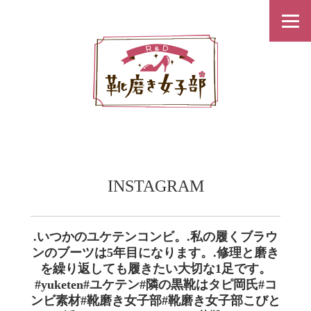
INSTAGRAM
.いつかのユケテンコンビ。.私の履くブラウ
ンのブーツは5年目になります。.修理と磨き
を繰り返しても履きたい大切な1足です。
#yuketen#ユケテン#隣の黒靴はタピ岡氏#コ
ンビ素材#靴磨き女子部#靴磨き女子部こびと