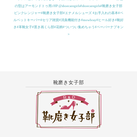
の型はアーモンドトゥ用♪HP:@shoecaregirls#shoecaregirls#靴磨き女子部
ピンクレンジャー#靴磨き女子部#エナメルシューズ #お手入れの基本#ベ
ルベットキーパー#セリア雑貨#消臭機能付き#mowbray#ヒール好き#靴好
き#革靴女子#置き画くら部#花柄#ついつい集めちゃう#ペーパーナプキン
＞
靴磨き女子部